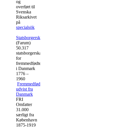
og
overført til
Svenska
Riksarkivet
på
specialsök
Statsborgerskaber
FRI
(Farum)
50.317
statsborgerskaber
for
fremmedfødte
i Danmark
1776 –
1960
Fremmedfødte
udvist fra
Danmark
FRI
Omfatter
31.000
særligt fra
København
1875-1919