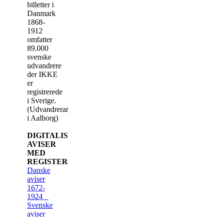
billetter i
Danmark
1868-
1912
omfatter
89.000
svenske
udvandrere
der IKKE
er
registrerede
i Sverige.
(Udvandrerarkivet
i Aalborg)
DIGITALISEREDE
AVISER
MED
REGISTERSØGNING
Danske
aviser
1672-
1924
Svenske
aviser