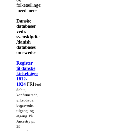
folketællinger
meed mere
Danske
databaser
vedr.
svenskfødte
/danish
databases
on swedes
Register
til danske
kirkebøger
1812-
1924
FRI
Fødte,
døbte,
konfirmerede,
gifte, døde,
begravede,
tilgang- og
afgang. På
Ancestry pr.
29.