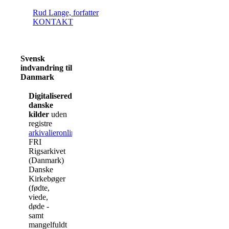
Rud Lange, forfatter
KONTAKT
Svensk
indvandring til
Danmark
Digitaliserede
danske
kilder
uden
registre
arkivalieronline.dk
FRI
Rigsarkivet
(Danmark)
Danske
Kirkebøger
(fødte,
viede,
døde -
samt
mangelfuldt