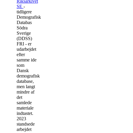
Riksarkivet
SE
-
tidligere
Demografisk
Databas
Södra
Sverige
(DDSS)
FRI - er
udarbejdet
efter
samme ide
som
Dansk
demografisk
database,
men langt
mindre af
det
samlede
materiale
indtastet.
2023
standsede
arbejdet