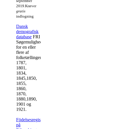
september
2019.Kræver
gratis
indlogning
Dansk
demografisk
database
FRI
Søgemuligheder
for en eller
flere af
folketællinger
1787,
1801,
1834,
1845,1850,
1855,
1860,
1870,
1880,1890,
1901 og
1921.
Födelsesregister
på