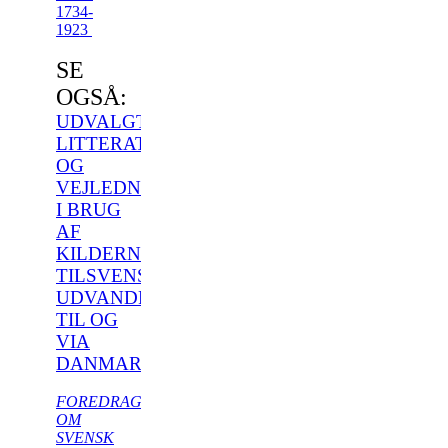
1734-
1923
SE
OGSÅ:
UDVALGT
LITTERATUR
OG
VEJLEDNING
I BRUG
AF
KILDERNE
TILSVENSK
UDVANDRING
TIL OG
VIA
DANMARK
FOREDRAG
OM
SVENSK