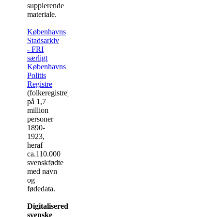
supplerende
materiale.
Københavns
Stadsarkiv
- FRI
særligt
Københavns
Politis
Registre
(folkeregistre)
på 1,7
million
personer
1890-
1923,
heraf
ca.110.000
svenskfødte
med navn
og
fødedata.
Digitaliserede
svenske