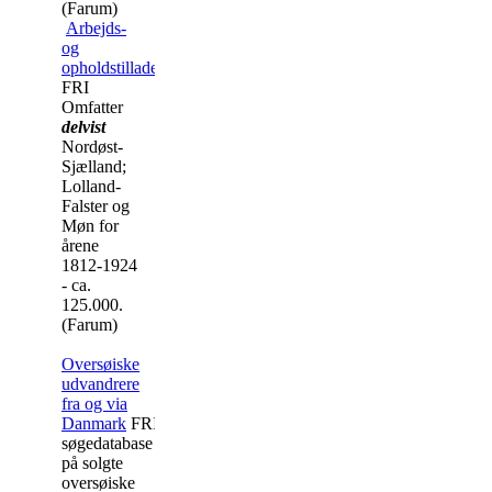
(Farum)
Arbejds-
og
opholdstilladelser
FRI
Omfatter
delvist
Nordøst-
Sjælland;
Lolland-
Falster og
Møn for
årene
1812-1924
- ca.
125.000.
(Farum)
Oversøiske
udvandrere
fra og via
Danmark
FRI
søgedatabase
på solgte
oversøiske