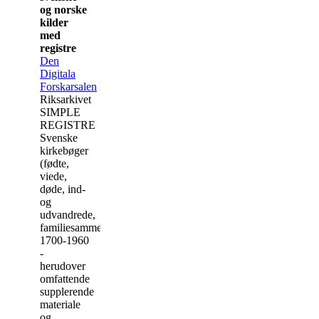
og norske
kilder
med
registre
Den
Digitala
Forskarsalen
FRI
Riksarkivet
SIMPLE
REGISTRE
Svenske
kirkebøger
(fødte,
viede,
døde, ind-
og
udvandrede,
familiesammensætninger)
1700-1960
-
herudover
omfattende
supplerende
materiale
og