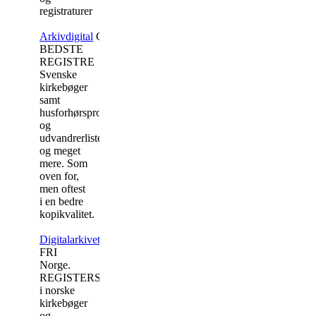
registraturer
Arkivdigital
GEBYR
BEDSTE
REGISTRE
Svenske
kirkebøger
samt
husforhørsprotokoller
og
udvandrerlister
og meget
mere. Som
oven for,
men oftest
i en bedre
kopikvalitet.
Digitalarkivet
FRI
Norge.
REGISTERSØGNING
i norske
kirkebøger
og