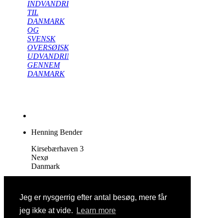
INDVANDRING
TIL
DANMARK
OG
SVENSK
OVERSØISK
UDVANDRING
GENNEM
DANMARK
Henning Bender
Kirsebærhaven 3
Nexø
Danmark
Tlf. +4540413664
Jeg er nysgerrig efter antal besøg, mere får
udvandring@mail.dk
jeg ikke at vide.
Learn more