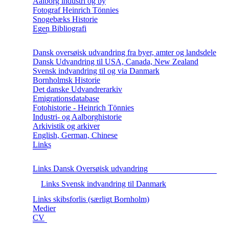
Aalborg industri og by
Fotograf Heinrich Tönnies
Snogebæks Historie
Egen Bibliografi
Dansk oversøisk udvandring fra byer, amter og landsdele
Dansk Udvandring til USA, Canada, New Zealand
Svensk indvandring til og via Danmark
Bornholmsk Historie
Det danske Udvandrerarkiv
Emigrationsdatabase
Fotohistorie - Heinrich Tönnies
Industri- og Aalborghistorie
Arkivistik og arkiver
English, German, Chinese
Links
Links Dansk Oversøisk udvandring
Links Svensk indvandring til Danmark
Links skibsforlis (særligt Bornholm)
Medier
CV