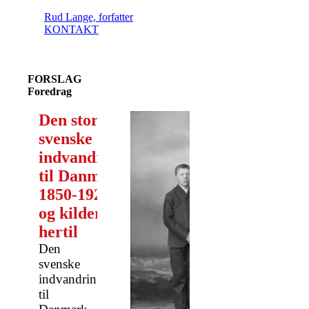
Rud Lange, forfatter
KONTAKT
FORSLAG
Foredrag
Den store
svenske
indvandring
til Danmark
1850-1920 -
og kilderne
hertil
Den
svenske
indvandring
til