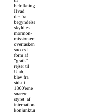
til
befolkningstallet.
Hvad
der fra
begyndelsen
skyldtes
mormon-
missionærernes
overraskende
succes i
form af
"gratis"
rejser til
Utah,
blev fra
sidst i
1860'erne
snarere
styret af
internationale
konjunkturer.