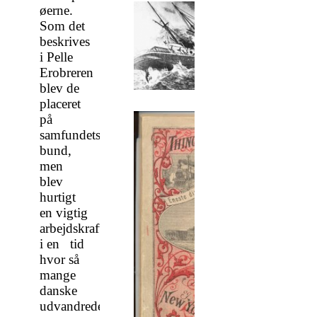
øerne.
Som det
beskrives
i Pelle
Erobreren
blev de
placeret
på
samfundets
bund,
men
blev
hurtigt
en vigtig
arbejdskraft
i en tid
hvor så
mange
danske
udvandrede.