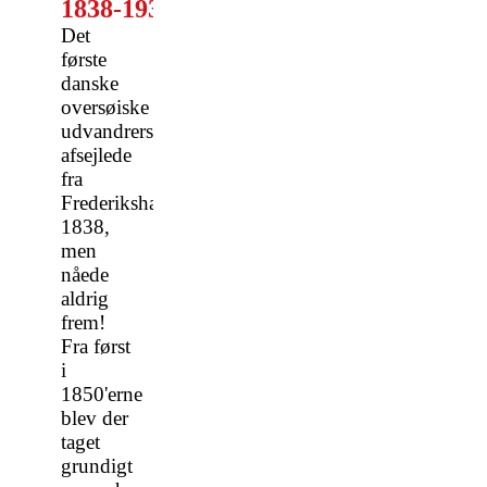
1838-1935
Det
første
danske
oversøiske
udvandrerskib
afsejlede
fra
Frederikshavn
1838,
men
nåede
aldrig
frem!
Fra først
i
1850'erne
blev der
taget
grundigt