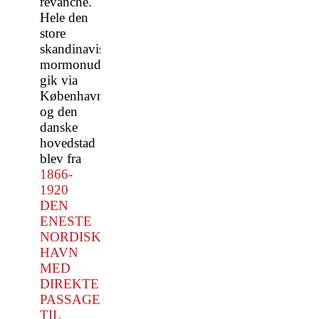
revanche.
Hele den
store
skandinaviske
mormonudvandring
gik via
København
og den
danske
hovedstad
blev fra
1866-
1920
DEN
ENESTE
NORDISKE
HAVN
MED
DIREKTE
PASSAGERFART
TIL