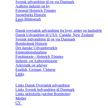
Svensk udvandring til og via Danmark
Aalborg industri og by
Fotograf Heinrich Tönnies
Snogebæks Historie
Egen Bibliografi
Dansk oversøisk udvandring fra byer, amter og landsdele
Dansk Udvandring til USA, Canada, New Zealand
Svensk indvandring til og via Danmark
Bornholmsk Historie
Det danske Udvandrerarkiv
Emigrationsdatabase
Fotohistorie - Heinrich Tönnies
Industri- og Aalborghistorie
Arkivistik og arkiver
English, German, Chinese
Links
Links Dansk Oversøisk udvandring
Links Svensk indvandring til Danmark
Links skibsforlis (særligt Bornholm)
Medier
CV