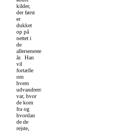
kilder,
der først
er
dukket
op på
nettet i
de
allerseneste
år. Han
vil
fortælle
om
hvem
udvandrerne
var, hvor
de kom
fra og
hvordan
de de
rejste,