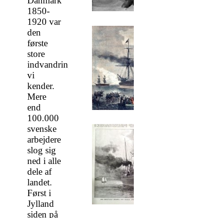
Danmark
1850-
1920 var
den
første
store
indvandringsbølge
vi
kender.
Mere
end
100.000
svenske
arbejdere
slog sig
ned i alle
dele af
landet.
Først i
Jylland
siden på