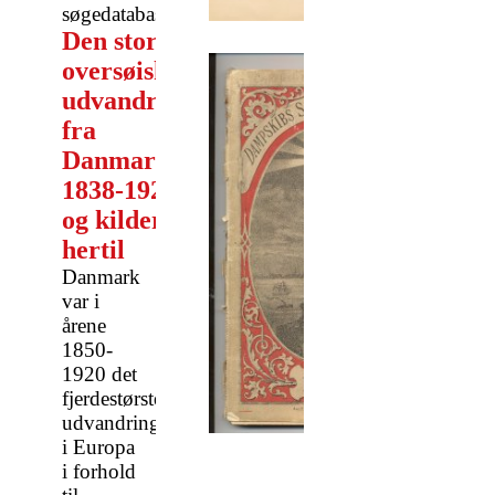
søgedatabaser.
Den store
oversøiske
udvandring
fra
Danmark
1838-1920
og kilderne
hertil
Danmark
var i
årene
1850-
1920 det
fjerdestørste
udvandringsland
i Europa
i forhold