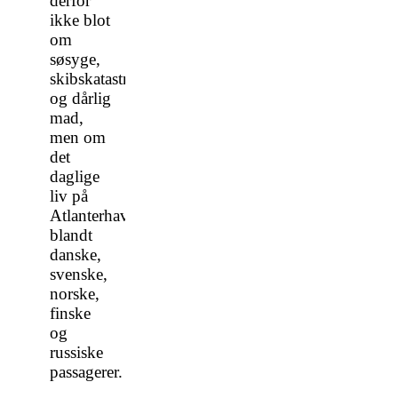
derfor
ikke blot
om
søsyge,
skibskatastrofer
og dårlig
mad,
men om
det
daglige
liv på
Atlanterhavet
blandt
danske,
svenske,
norske,
finske
og
russiske
passagerer.