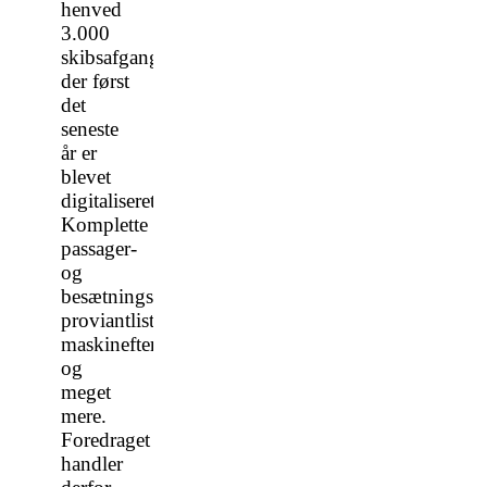
henved
3.000
skibsafgange,
der først
det
seneste
år er
blevet
digitaliseret.
Komplette
passager-
og
besætningslister,
proviantlister,
maskineftersyn
og
meget
mere.
Foredraget
handler