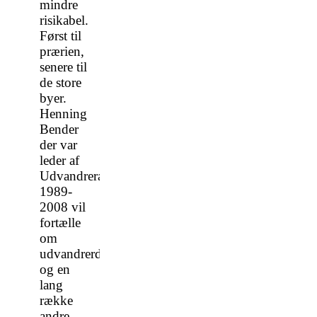
mindre
risikabel.
Først til
prærien,
senere til
de store
byer.
Henning
Bender
der var
leder af
Udvandrerarkivet
1989-
2008 vil
fortælle
om
udvandrerdatabaserne
og en
lang
række
andre