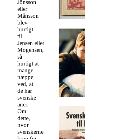
Jönsson
eller
Månsson
blev
hurtigt
til
Jensen eller
Mogensen,
så
hurtigt at
mange
næppe
ved, at
de har
svenske
aner.
Om
dette,
hvor
svenskerne
kom fra